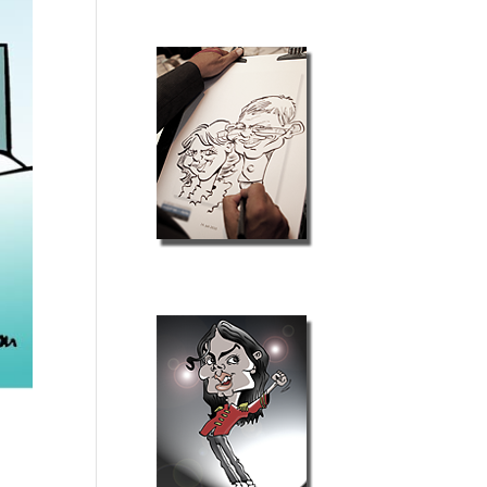
Schnellzeichner
Karikaturist