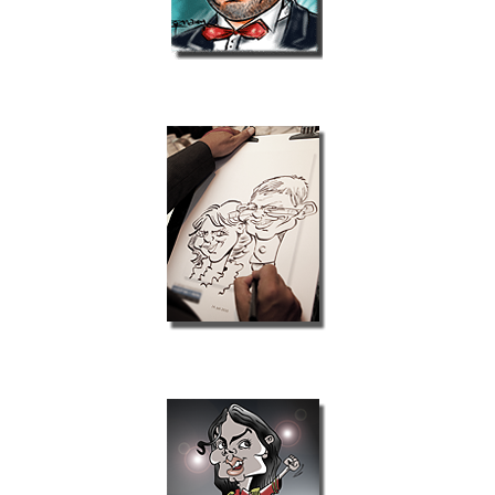
Schnellzeichner
Karikaturist