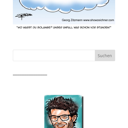
_______________
Messezeichner