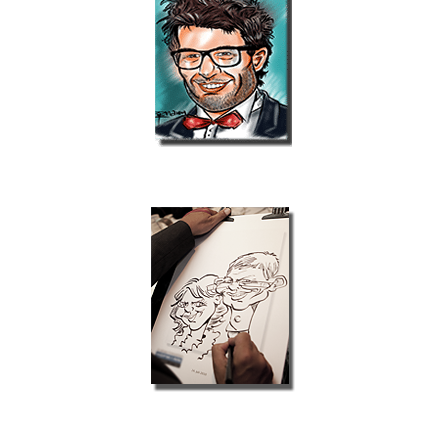
Schnellzeichner
Karikaturist